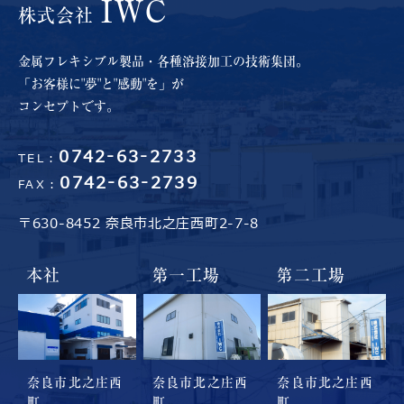
IWC
株式会社
金属フレキシブル製品・各種溶接加工の技術集団。
「お客様に"夢"と"感動"を」が
コンセプトです。
0742-63-2733
TEL：
0742-63-2739
FAX：
〒630-8452 奈良市北之庄西町2-7-8
本社
第一工場
第二工場
奈良市北之庄西
奈良市北之庄西
奈良市北之庄西
町
町
町